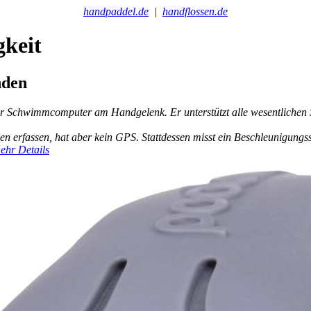
handpaddel.de
|
handflossen.de
keit
nden
r Schwimmcomputer am Handgelenk. Er unterstützt alle wesentlichen S
erfassen, hat aber kein GPS. Stattdessen misst ein Beschleunigungs
ehr Details