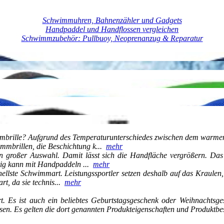
Schwimmuhren, Bahnenzähler und Gadgets
Handpaddel und Handflossen vergleichen
Schwimmzubehör: Pullbuoy, Neoprenanzug & Reparatur
brille? Aufgrund des Temperaturunterschiedes zwischen dem warmen
immbrillen, die Beschichtung k...
mehr
n großer Auswahl. Damit lässt sich die Handfläche vergrößern. D
tig kann mit Handpaddeln ...
mehr
ellste Schwimmart. Leistungssportler setzen deshalb auf das Kraule
t, da sie technis...
mehr
t. Es ist auch ein beliebtes Geburtstagsgeschenk oder Weihnachtsges
n. Es gelten die dort genannten Produkteigenschaften und Produktbesc