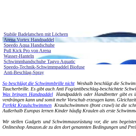
Stabile Badelatschen mit Löchern
Arena Vortex Handpaddel
Speedo Aqua Handschuhe
Pull Kick Pro von Arena
Wasser-Hanteln
Schwimmhandschuhe Tagvo Aquatic
Speedo-Technik-Schwimmpaddel Biofuse
Anti-Beschlag-Spray
So beschlägt die Schwimmbrille nicht
Weshalb beschlägt die Schwimm
Taucherbrille. Es gibt auch Anti Fog/antibeschlag-beschichtete Schw
Was bringen Handpaddel
Handpaddels oder Handbretter gibt es i
verdrängen kann und somit mehr Vorschub erzeugen kann. Gleichzei
Perfekt Kraulschwimmen
Kraulschwimmen (front crawl) ist die schn
Außerhalb Europas lernen Kinder häufig Kraulen als erste Schwimmar
Wir stellen Gadgets und Schwimmausrüstung vor, die uns begeister
Onlineshop Amazon.de zu den dort genannten Bedingungen und Preise