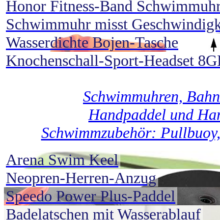
Honor Fitness-Band Schwimmuh
Schwimmuhr misst Geschwindigk
Wasserdichte Bojen-Tasche
Knochenschall-Sport-Headset 8G
Schwimmuhren, Bahne
Handpaddel und Hand
Schwimmzubehör: Pullbuoy,
Arena Swim Keel
Neopren-Herren-Anzug
Speedo Power Plus-Paddel
Badelatschen mit Wasserablauf